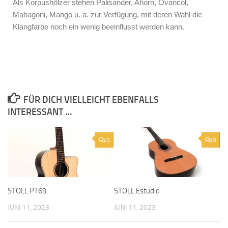
Als Korpushölzer stehen Palisander, Ahorn, Ovancol,
Mahagoni, Mango u. a. zur Verfügung, mit deren Wahl die
Klangfarbe noch ein wenig beeinflusst werden kann.
FÜR DICH VIELLEICHT EBENFALLS
INTERESSANT …
0
0
STOLL Estudio
STOLL PT69
JUNI 11, 2023
JUNI 11, 2023