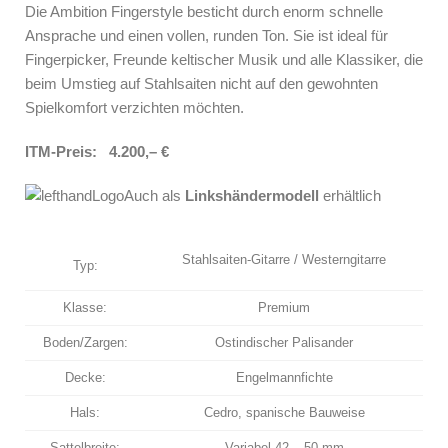
Die Ambition Fingerstyle besticht durch enorm schnelle
Ansprache und einen vollen, runden Ton. Sie ist ideal für
Fingerpicker, Freunde keltischer Musik und alle Klassiker, die
beim Umstieg auf Stahlsaiten nicht auf den gewohnten
Spielkomfort verzichten möchten.
ITM-Preis: 4.200,– €
Auch als
Linkshändermodell
erhältlich
Stahlsaiten-Gitarre / Westerngitarre
Typ:
Klasse:
Premium
Boden/Zargen:
Ostindischer Palisander
Decke:
Engelmannfichte
Hals:
Cedro, spanische Bauweise
Sattelbreite:
Variabel 42 – 50 mm