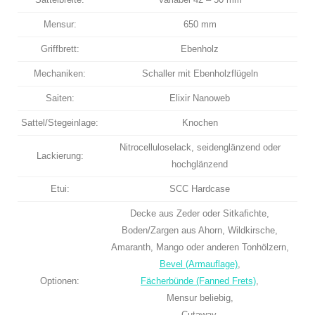
Mensur:
650 mm
Griffbrett:
Ebenholz
Mechaniken:
Schaller mit Ebenholzflügeln
Saiten:
Elixir Nanoweb
Sattel/Stegeinlage:
Knochen
Nitrocelluloselack, seidenglänzend oder
Lackierung:
hochglänzend
Etui:
SCC Hardcase
Decke aus Zeder oder Sitkafichte,
Boden/Zargen aus Ahorn, Wildkirsche,
Amaranth, Mango oder anderen Tonhölzern,
Bevel (Armauflage)
,
Optionen:
Fächerbünde (Fanned Frets)
,
Mensur beliebig,
Cutaway,