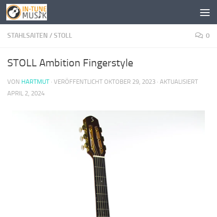
Zum Inhalt springen
STAHLSAITEN
/
STOLL
0
STOLL Ambition Fingerstyle
VON
HARTMUT
· VERÖFFENTLICHT
OKTOBER 29, 2023
· AKTUALISIERT
APRIL 2, 2024